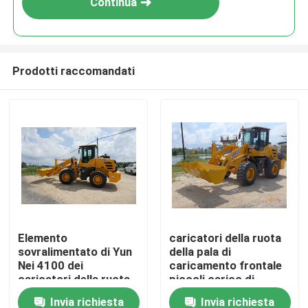
Continua
Prodotti raccomandati
Casa
Elemento
caricatori della ruota
sovralimentato di Yun
della pala di
Prodotti
Nei 4100 dei
caricamento frontale
caricatori della ruota
piccoli carico di
di Front End piccoli
lavoro da 2500
Invia richiesta
Invia richiesta
Circa noi
chilogrammi