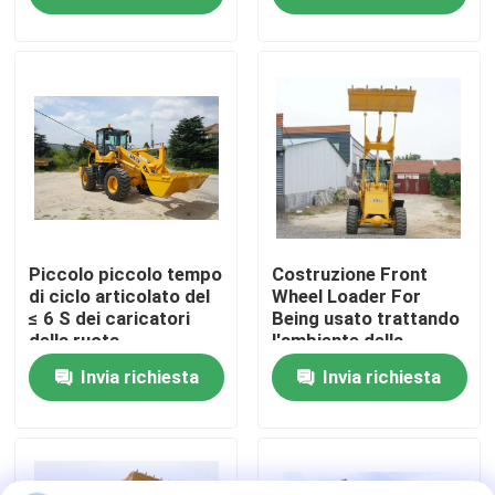
Giro della fabbrica
Controllo di qualità
Contattici
Notizie
Piccolo piccolo tempo
Costruzione Front
di ciclo articolato del
Wheel Loader For
≤ 6 S dei caricatori
Being usato trattando
della ruota
l'ambiente della
Richieda una citazione
polvere
Invia richiesta
Invia richiesta
Macchina del caricatore della ruota
Caricatori compatti della ruota