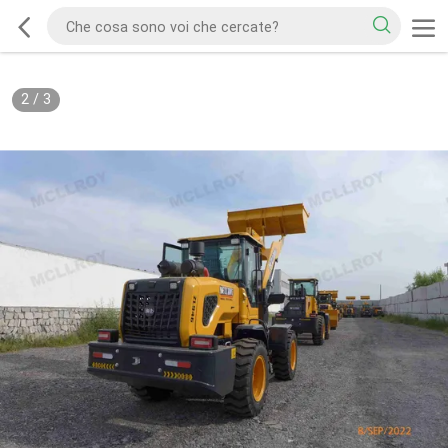
2
/
3