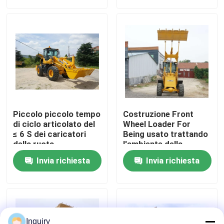
Giro della fabbrica
Controllo di qualità
Contattici
Piccolo piccolo tempo
Costruzione Front
Notizie
di ciclo articolato del
Wheel Loader For
≤ 6 S dei caricatori
Being usato trattando
della ruota
l'ambiente della
polvere
Richieda una citazione
Invia richiesta
Invia richiesta
Macchina del caricatore della ruota
Caricatori compatti della ruota
Inquiry