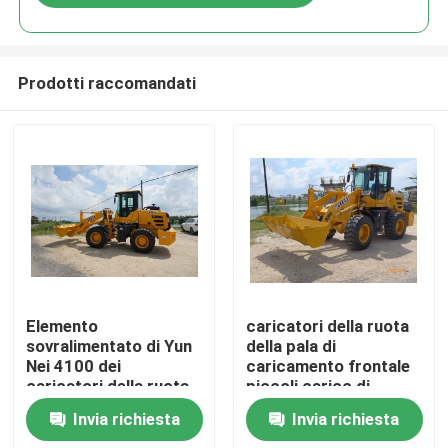
Prodotti raccomandati
Casa
Elemento
caricatori della ruota
sovralimentato di Yun
della pala di
Nei 4100 dei
caricamento frontale
Prodotti
caricatori della ruota
piccoli carico di
di Front End piccoli
lavoro da 2500
Invia richiesta
Invia richiesta
chilogrammi
Circa noi