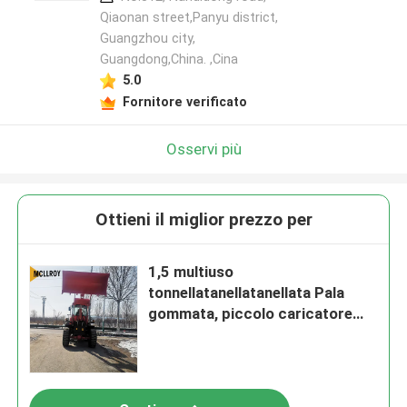
Qiaonan street,Panyu district,
Guangzhou city,
Guangdong,China. ,Cina
5.0
Fornitore verificato
Osservi più
Ottieni il miglior prezzo per
1,5 multiuso
tonnellatanellatanellata Pala
gommata, piccolo caricatore
1800kg Tasso di carico
dell'estremità