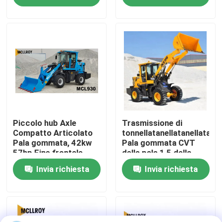
Giro della fabbrica
Controllo di qualità
Contattici
Notizie
Piccolo hub Axle
Trasmissione di
Compatto Articolato
tonnellatanellatanellata
Pala gommata, 42kw
Pala gommata CVT
57hp Fine frontale
della pala 1,5 della
Richieda una citazione
Pala gommata a ruote
ruota
Invia richiesta
Invia richiesta
potere
Macchina del caricatore della ruota
Caricatori compatti della ruota