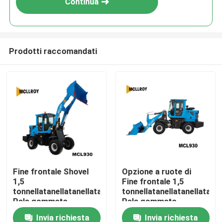
Continua
Prodotti raccomandati
Casa
Fine frontale Shovel
Opzione a ruote di
1,5
Fine frontale 1,5
Prodotti
tonnellatanellatanellata
tonnellatanellatanellata
Pala gommata
Pala gommata
Articolato Frame
Hydraulic Pilot
Invia richiesta
Invia richiesta
Circa noi