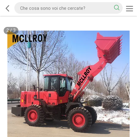
2
/
3