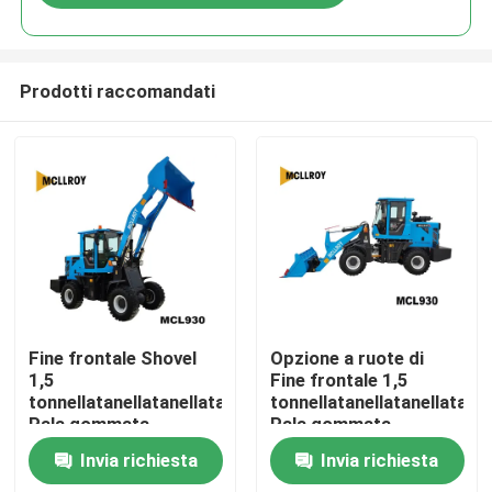
Prodotti raccomandati
Casa
Fine frontale Shovel
Opzione a ruote di
1,5
Fine frontale 1,5
tonnellatanellatanellata
tonnellatanellatanellata
Prodotti
Pala gommata
Pala gommata
Articolato Frame
Hydraulic Pilot
Invia richiesta
Invia richiesta
Circa noi