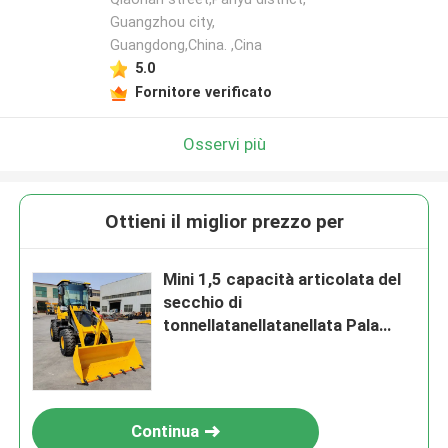
Guangzhou city,
Guangdong,China. ,Cina
5.0
Fornitore verificato
Osservi più
Ottieni il miglior prezzo per
Mini 1,5 capacità articolata del
secchio di
tonnellatanellatanellata Pala
gommata 1.0cbm
Continua