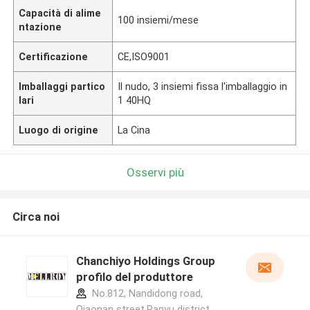
Capacità di alime
100 insiemi/mese
ntazione
Certificazione
CE,ISO9001
Imballaggi partico
Il nudo, 3 insiemi fissa l'imballaggio in
lari
1 40HQ
Luogo di origine
La Cina
Osservi più
Circa noi
Chanchiyo Holdings Group
profilo del produttore
No.812, Nandidong road,
Qiaonan street,Panyu district,