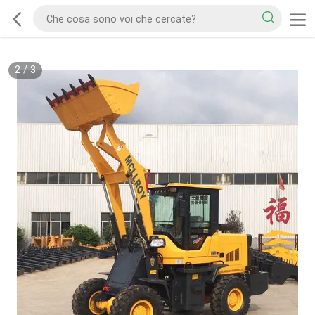
2
/
3