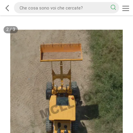
2
/
3