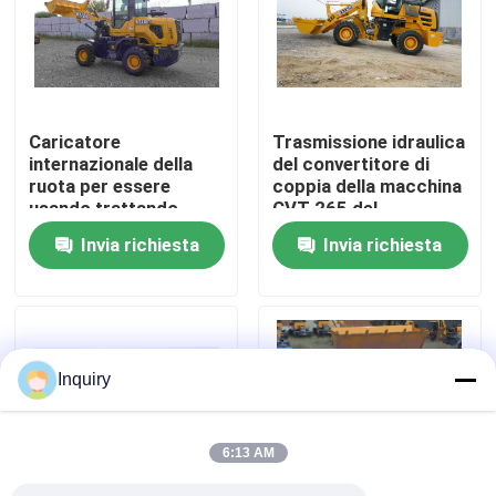
Giro della fabbrica
Controllo di qualità
Caricatore
Trasmissione idraulica
internazionale della
del convertitore di
ruota per essere
coppia della macchina
Contattici
usando trattando
CVT 265 del
l'ambiente della
caricatore della ruota
Invia richiesta
Invia richiesta
polvere
Notizie
Richieda una citazione
Inquiry
Macchina del caricatore della ruota
6:13 AM
Caricatori compatti della ruota