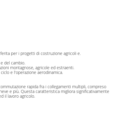
rita per i progetti di costruzione agricoli e.
e e del cambio.
azioni montagnose, agricole ed estraenti.
 di ciclo e l'operazione aerodinamica.
commutazione rapida fra i collegamenti multipli, compreso
a neve e più. Questa caratteristica migliora significativamente
d il lavoro agricolo.