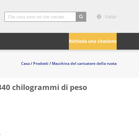
Italian
search
Richieda una citazione
Casa
/
Prodotti
/
Macchina del caricatore della ruota
3340 chilogrammi di peso
Y