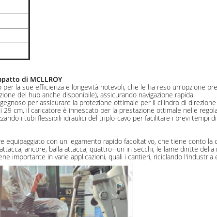
compatto di MCLLROY
 per la sue efficienza e longevità notevoli, che le ha reso un'opzione prefe
iduzione del hub anche disponibile), assicurando navigazione rapida.
ingegnoso per assicurare la protezione ottimale per il cilindro di direzion
i 29 cm, il caricatore è innescato per la prestazione ottimale nelle regol
zzando i tubi flessibili idraulici del triplo-cavo per facilitare i brevi tempi
e equipaggiato con un legamento rapido facoltativo, che tiene conto la 
 attacca, ancore, balla attacca, quattro--un in secchi, le lame diritte dell
ne importante in varie applicazioni, quali i cantieri, riciclando l'industria e