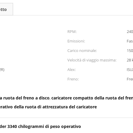
otto
RPM:
240
Emissioni:
Fas
Carico nominale:
15
Velocità di viaggio massima:
28 
2R)
Alex:
ISU
Freno:
Fre
la ruota del freno a disco
caricatore compatto della ruota del fre
,
ativo della ruota di attrezzatura del caricatore
der 3340 chilogrammi di peso operativo