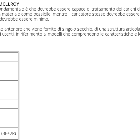
i MCLLROY
fondamentale è che dovrebbe essere capace di trattamento dei carichi di 
an materiale come possibile, mentre il caricatore stesso dovrebbe esser
ne dovrebbe essere minimo.
e anteriore che viene fornito di singolo secchio, di una struttura articola
 utenti, in riferimento ai modelli che comprendono le caratteristiche e l
 (3F+2R)