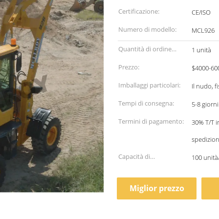
Certificazione:
CE/ISO
Numero di modello:
MCL926
Quantità di ordine
1 unità
minimo:
Prezzo:
$4000-60
Imballaggi particolari:
Il nudo, 
Tempi di consegna:
5-8 giorni
Termini di pagamento:
30% T/T i
spedizion
Capacità di
100 unit
alimentazione:
Miglior prezzo