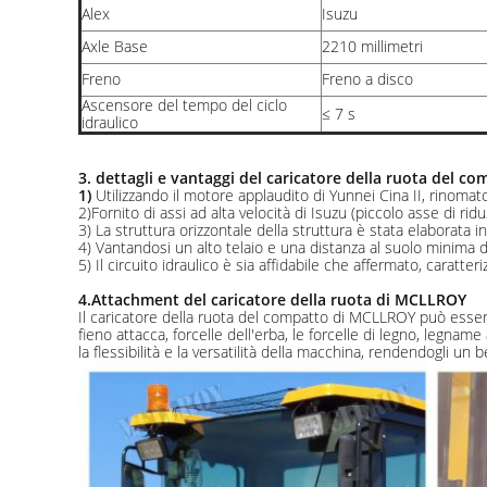
Alex
Isuzu
Axle Base
2210 millimetri
Freno
Freno a disco
Ascensore del tempo del ciclo
≤ 7 s
idraulico
3. dettagli e vantaggi del caricatore della ruota del 
1)
Utilizzando il motore applaudito di Yunnei Cina II, rinomato
2)Fornito di assi ad alta velocità di Isuzu (piccolo asse di r
3) La struttura orizzontale della struttura è stata elaborata 
4) Vantandosi un alto telaio e una distanza al suolo minima d
5) Il circuito idraulico è sia affidabile che affermato, caratteri
4.Attachment del caricatore della ruota di MCLLROY
Il caricatore della ruota del compatto di MCLLROY può esser
fieno attacca, forcelle dell'erba, le forcelle di legno, legname
la flessibilità e la versatilità della macchina, rendendogli un be