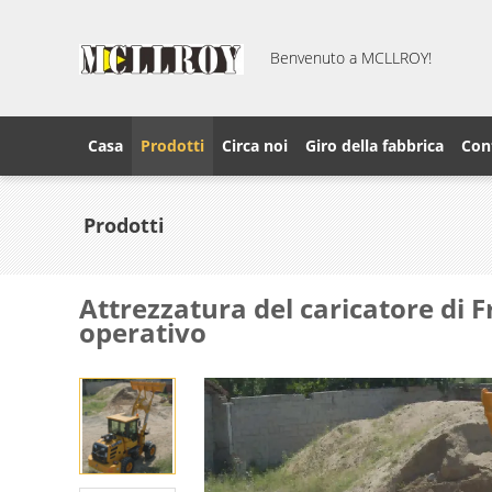
Benvenuto a MCLLROY!
Casa
Prodotti
Circa noi
Giro della fabbrica
Cont
Prodotti
Attrezzatura del caricatore di
operativo