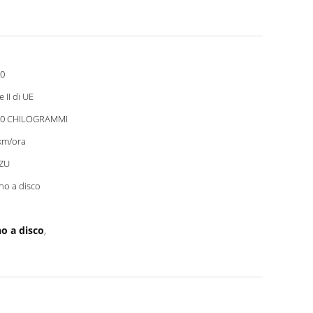
0
e II di UE
00 CHILOGRAMMI
km/ora
ZU
no a disco
no a disco
,