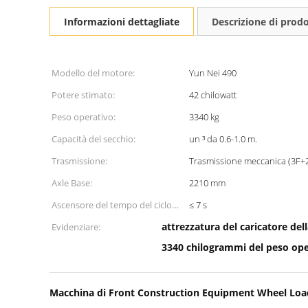
Informazioni dettagliate
Descrizione di prod
Modello del motore:
Yun Nei 490
Potere stimato:
42 chilowatt
Peso operativo:
3340 kg
Capacità del secchio:
un ³ da 0.6-1.0 m.
Trasmissione:
Trasmissione meccanica (3F+
Axle Base:
2210 mm
Ascensore del tempo del ciclo
≤ 7 s
idraulico:
attrezzatura del caricatore del
Evidenziare:
3340 chilogrammi del peso oper
Macchina di Front Construction Equipment Wheel Loa