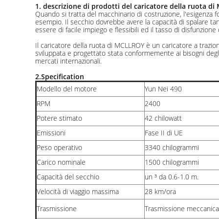
1. descrizione di prodotti del caricatore della ruota d
Quando si tratta del macchinario di costruzione, l'esigenza 
esempio. Il secchio dovrebbe avere la capacità di spalare t
essere di facile impiego e flessibili ed il tasso di disfunzio
Il caricatore della ruota di MCLLROY è un caricatore a trazion
sviluppata e progettato stata conformemente ai bisogni degli
mercati internazionali.
2.Specification
Modello del motore
Yun Nei 490
RPM
2400
Potere stimato
42 chilowatt
Emissioni
Fase II di UE
Peso operativo
3340 chilogrammi
Carico nominale
1500 chilogrammi
Capacità del secchio
un ³ da 0.6-1.0 m.
Velocità di viaggio massima
28 km/ora
Trasmissione
Trasmissione meccanica