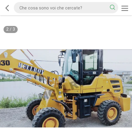
2
/
3