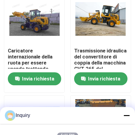
Giro della fabbrica
Controllo di qualità
Caricatore
Trasmissione idraulica
Contattici
internazionale della
del convertitore di
ruota per essere
coppia della macchina
usando trattando
CVT 265 del
Notizie
l'ambiente della
caricatore della ruota
Invia richiesta
Invia richiesta
polvere
Richieda una citazione
Macchina del caricatore della ruota
Inquiry
Caricatori compatti della ruota