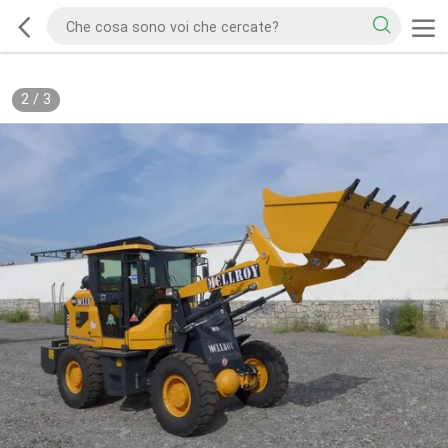
2
/
3