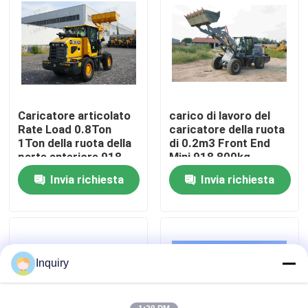
Giro della fabbrica
Controllo di qualità
Caricatore articolato
carico di lavoro del
Contattici
Rate Load 0.8Ton
caricatore della ruota
1Ton della ruota della
di 0.2m3 Front End
parte anteriore 918
Mini 918 800kg
Notizie
1000kg
Invia richiesta
Invia richiesta
Richieda una citazione
Macchina del caricatore della ruota
Inquiry
Caricatori compatti della ruota