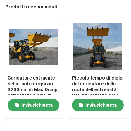
Prodotti raccomandati
Caricatore estraente
Piccolo tempo di ciclo
della ruota di spazio
del caricatore della
3200mm di Max.Dump,
ruota dell'estremità
Casa
caricatore a pale di
918 più di meno della
carico del compatto
fase II di 7s UE
Invia richiesta
Invia richiesta
meccanico della leva
Prodotti
di comando
Circa noi