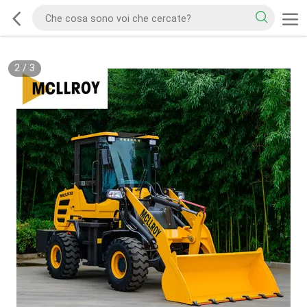
2
/
3