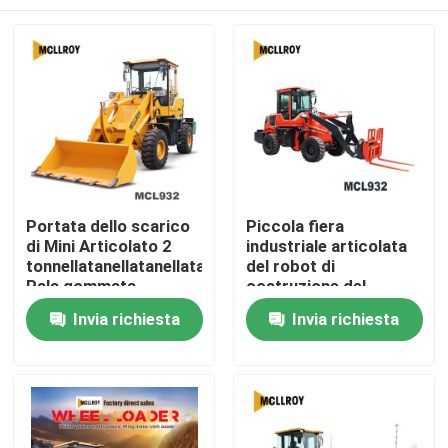
Portata dello scarico
Piccola fiera
di Mini Articolato 2
industriale articolata
tonnellatanellatanellata
del robot di
Pala gommata
costruzione del
1350mm
caricatore della ruota
Casa
Invia richiesta
Invia richiesta
che non salda punto di
rottura
Prodotti
Circa noi